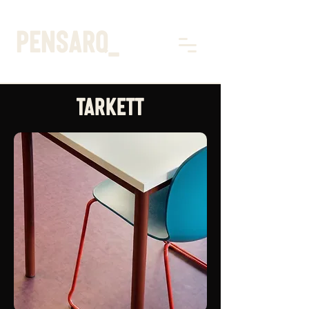
pensarq_
TARKETT