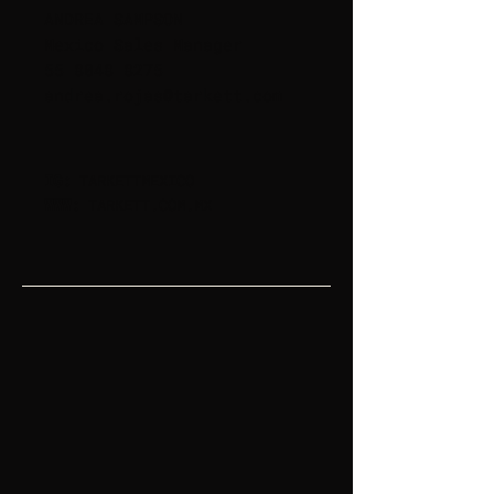
ANDREA SAMPSON
Mexico Sales Manager
55 8048 8275
andrea.rojas@tarkett.com
IG:
TARKETTMEXICO
WWW:
TARKETT.COM.MX