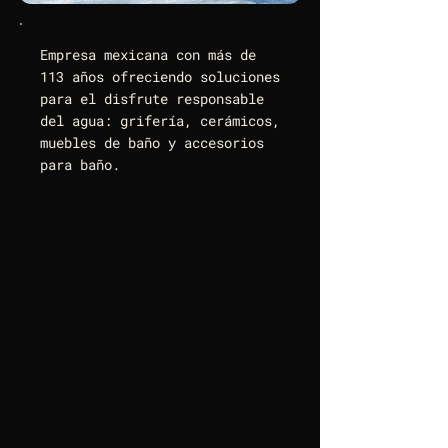
Empresa mexicana con más de
113 años ofreciendo soluciones
para el disfrute responsable
del agua: grifería, cerámicos,
muebles de baño y accesorios
para baño.
FRANYA ARELLANO
Coordinadora Regional
33 1417
3308
fparellano@urrea.com.mx
EMMANUEL MELÉNDEZ
Coordinador
divisional acabados
33 2258 6893