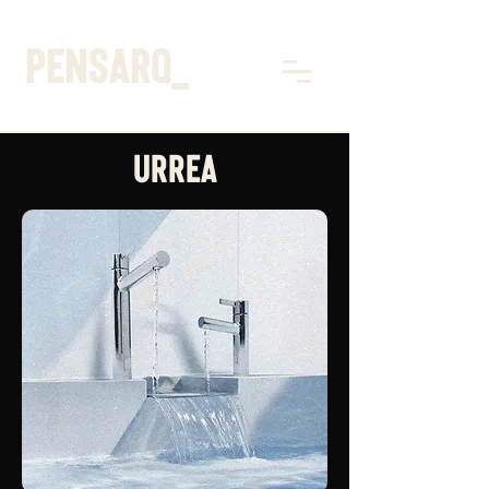
pensarq_
URREA