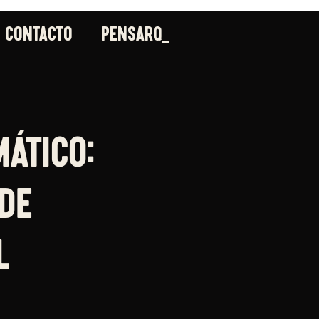
CONTACTO
_PENSARQ
ático:
de
l