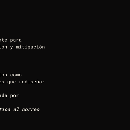
nte para 
ión y mitigación 
los como 
es que rediseñar 
ada por 
tica al correo 