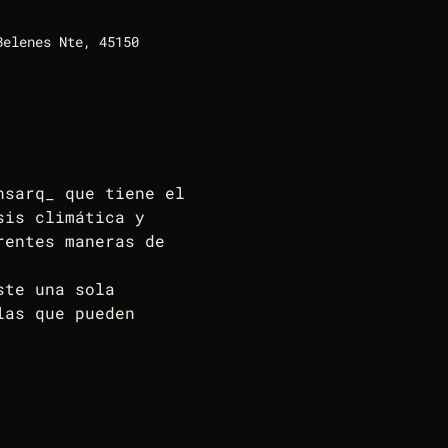
Belenes Nte, 45150
nsarq_ que tiene el 
sis climática y 
rentes maneras de 
ste una sola 
las que pueden 