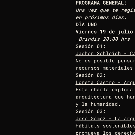
PROGRAMA GENERAL: 
Una vez que te regi
en próximos días.
DÍA UNO
Viernes 19 de julio
_Brindis 20:00 hrs
Sesión 01: 
Jachen Schleich - Ca
No es posible pensa
recursos materiales
Sesión 02: 
Loreta Castro - Arq
Esta charla explora
arquitectura que ha
y la humanidad.
Sesión 03: 
José Gómez - La arq
Hábitats sostenible
promueva los derech