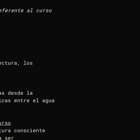
eferente al curso 
ectura, los 
as desde la 
icas entre el agua 
urso
tura consciente 
a ser 