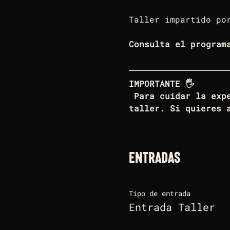
Taller impartido po
Consulta el program
IMPORTANTE 🖐️
 Para cuidar la experiencia de todos, tu boleto es válido únicamente para este 
taller. Si quieres 
Entradas
Tipo de entrada
Entrada Taller