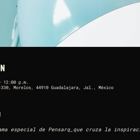
ón
– 12:00 p.m.
1330, Morelos, 44910 Guadalajara, Jal., México
o
ma especial de Pensarq_que cruza la inspiraci