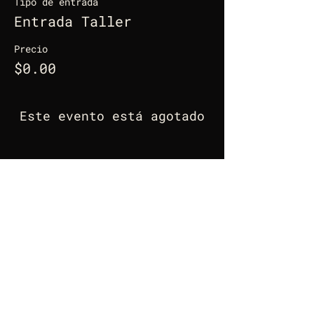
Tipo de entrada
Entrada Taller
Precio
$0.00
Este evento está agotado
- ARQUITECTURA EXPANDIDA EN UN DIÁLOGO COMPA
PENSARQ_
un proyecto de
TAQ
Arquitectura
, con la colaboración de: