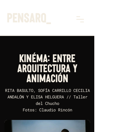
pensarq_
KINÉMA: ENTRE
ARQUITECTURA Y
ANIMACIÓN
RITA BASULTO, SOFÍA CARRILLO CECILIA
ANDALÓN Y ELISA HELGUERA // Taller
del Chucho
Fotos: Claudio Rincón