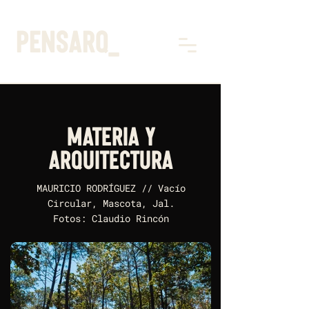
pensarq_
MATERIA Y
ARQUITECTURA
MAURICIO RODRÍGUEZ // Vacío
Circular, Mascota, Jal.
Fotos: Claudio Rincón