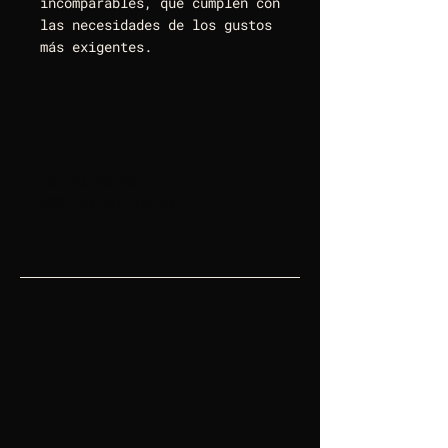
incomparables, que cumplen con
las necesidades de los gustos
más exigentes.
IG:
VALVO_MX
WWW:
VALVO.COM.MX