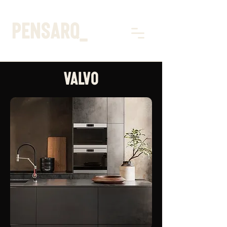
pensarq_
VALVO