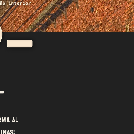
_
rma al
inas: