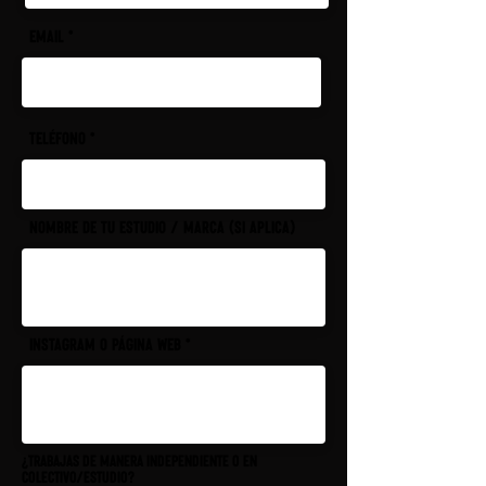
Email
Teléfono
Nombre de tu estudio / marca (si aplica)
Instagram o página web
¿Trabajas de manera independiente o en
colectivo/estudio?