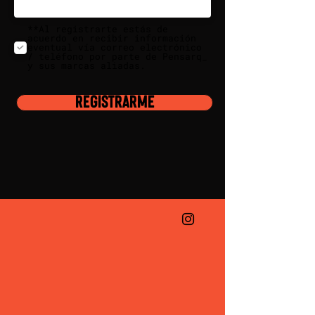
**Al registrarte estás de
acuerdo en recibir información
eventual vía correo electrónico
/ teléfono por parte de Pensarq_
y sus marcas aliadas.
Registrarme